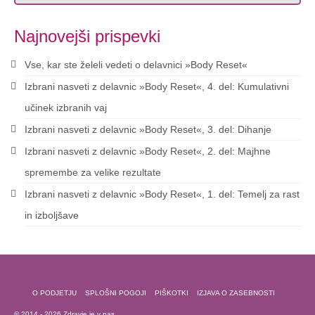
Najnovejši prispevki
Vse, kar ste želeli vedeti o delavnici »Body Reset«
Izbrani nasveti z delavnic »Body Reset«, 4. del: Kumulativni
učinek izbranih vaj
Izbrani nasveti z delavnic »Body Reset«, 3. del: Dihanje
Izbrani nasveti z delavnic »Body Reset«, 2. del: Majhne
spremembe za velike rezultate
Izbrani nasveti z delavnic »Body Reset«, 1. del: Temelj za rast
in izboljšave
O PODJETJU
SPLOŠNI POGOJI
PIŠKOTKI
IZJAVA O ZASEBNOSTI
© 2014 - 2026 Zdravje je v nas