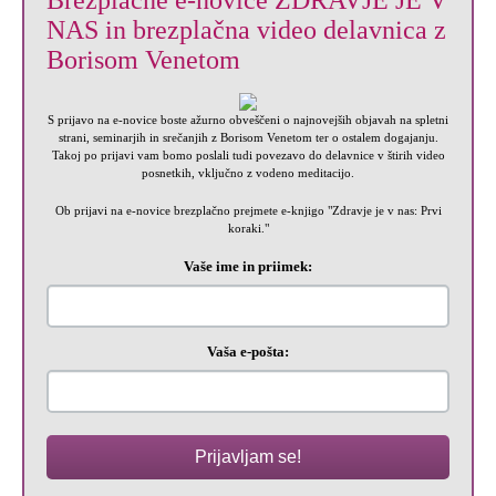
Brezplačne e-novice ZDRAVJE JE V
NAS in brezplačna video delavnica z
Borisom Venetom
S prijavo na e-novice boste ažurno obveščeni o najnovejših objavah na spletni
strani, seminarjih in srečanjih z Borisom Venetom ter o ostalem dogajanju.
Takoj po prijavi vam bomo poslali tudi povezavo do delavnice v štirih video
posnetkih, vključno z vodeno meditacijo.
Ob prijavi na e-novice brezplačno prejmete e-knjigo "Zdravje je v nas: Prvi
koraki."
Vaše ime in priimek:
Vaša e-pošta:
Prijavljam se!