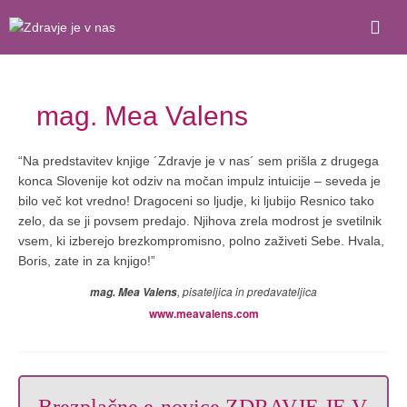
mag. Mea Valens
“Na predstavitev knjige ´Zdravje je v nas´ sem prišla z drugega
konca Slovenije kot odziv na močan impulz intuicije – seveda je
bilo več kot vredno! Dragoceni so ljudje, ki ljubijo Resnico tako
zelo, da se ji povsem predajo. Njihova zrela modrost je svetilnik
vsem, ki izberejo brezkompromisno, polno zaživeti Sebe. Hvala,
Boris, zate in za knjigo!”
, pisateljica in predavateljica
mag. Mea Valens
www.meavalens.com