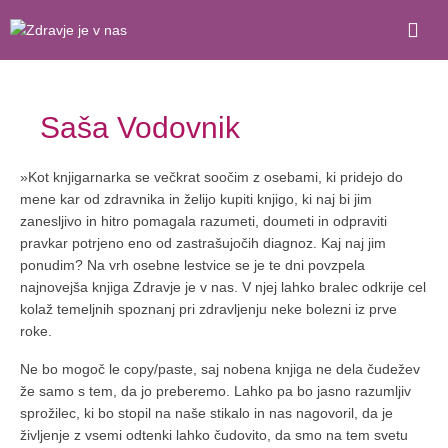
Saša Vodovnik
»Kot knjigarnarka se večkrat soočim z osebami, ki pridejo do
mene kar od zdravnika in želijo kupiti knjigo, ki naj bi jim
zanesljivo in hitro pomagala razumeti, doumeti in odpraviti
pravkar potrjeno eno od zastrašujočih diagnoz. Kaj naj jim
ponudim? Na vrh osebne lestvice se je te dni povzpela
najnovejša knjiga Zdravje je v nas. V njej lahko bralec odkrije cel
kolaž temeljnih spoznanj pri zdravljenju neke bolezni iz prve
roke.
Ne bo mogoč le copy/paste, saj nobena knjiga ne dela čudežev
že samo s tem, da jo preberemo. Lahko pa bo jasno razumljiv
sprožilec, ki bo stopil na naše stikalo in nas nagovoril, da je
življenje z vsemi odtenki lahko čudovito, da smo na tem svetu