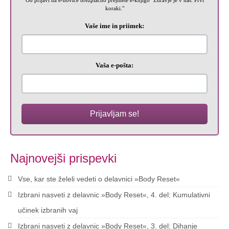
Ob prijavi na e-novice brezplačno prejmete e-knjigo "Zdravje je v nas: Prvi
koraki."
Vaše ime in priimek:
Vaša e-pošta:
Prijavljam se!
Najnovejši prispevki
Vse, kar ste želeli vedeti o delavnici »Body Reset«
Izbrani nasveti z delavnic »Body Reset«, 4. del: Kumulativni
učinek izbranih vaj
Izbrani nasveti z delavnic »Body Reset«, 3. del: Dihanje