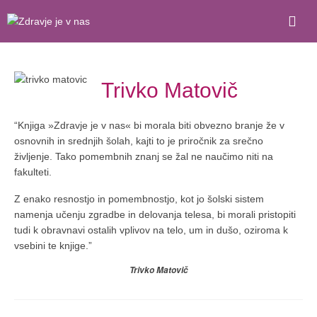
Trivko Matovič
“Knjiga »Zdravje je v nas« bi morala biti obvezno branje že v
osnovnih in srednjih šolah, kajti to je priročnik za srečno
življenje. Tako pomembnih znanj se žal ne naučimo niti na
fakulteti.
Z enako resnostjo in pomembnostjo, kot jo šolski sistem
namenja učenju zgradbe in delovanja telesa, bi morali pristopiti
tudi k obravnavi ostalih vplivov na telo, um in dušo, oziroma k
vsebini te knjige.”
Trivko Matovič