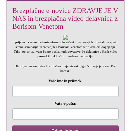
Brezplačne e-novice ZDRAVJE JE V
NAS in brezplačna video delavnica z
Borisom Venetom
S prijavo na e-novice boste ažurno obveščeni o najnovejših objavah na spletni
strani, seminarjih in srečanjih z Borisom Venetom ter o ostalem dogajanju.
Takoj po prijavi vam bomo poslali tudi povezavo do delavnice v štirih video
posnetkih, vključno z vodeno meditacijo.
Ob prijavi na e-novice brezplačno prejmete e-knjigo "Zdravje je v nas: Prvi
koraki."
Vaše ime in priimek:
Vaša e-pošta: